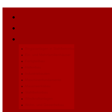
Start
Kontakt
Referenzprojekte
Biogasanlagen in Stahlbetonbau
Ein- und Mehrfamilienhäuser
Fertigteilbau
Hallenbau
Industriebauten
Maschinenfundamente
Mauerwerksbau
Stahlbetonbau
Windkraftanlagen
Wohn- und Gewerbebau