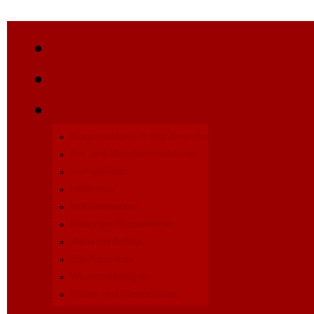
Start
Kontakt
Referenzprojekte
Biogasanlagen in Stahlbetonbau
Ein- und Mehrfamilienhäuser
Fertigteilbau
Hallenbau
Industriebauten
Maschinenfundamente
Mauerwerksbau
Stahlbetonbau
Windkraftanlagen
Wohn- und Gewerbebau