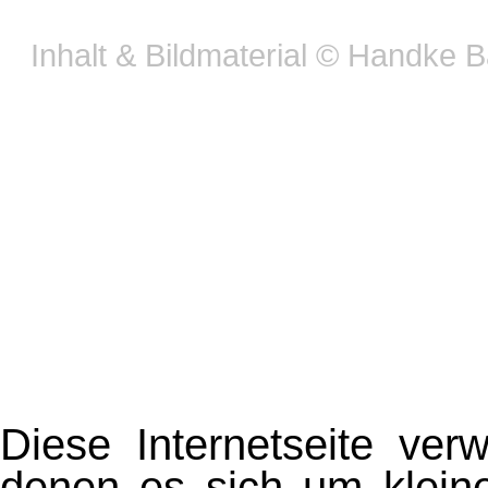
Inhalt & Bildmaterial © Handke 
Diese Webseite verwe
persönlichen Einstell
Mit der weiteren Nutzung der Web
Cookies zu.
Weitere infos
Einverstanden
Diese Internetseite ver
denen es sich um kleine